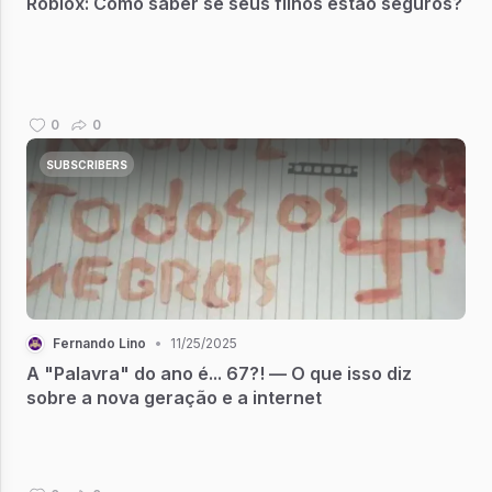
Roblox: Como saber se seus filhos estão seguros?
0
0
SUBSCRIBERS
Fernando Lino
•
11/25/2025
A "Palavra" do ano é... 67?! — O que isso diz
sobre a nova geração e a internet