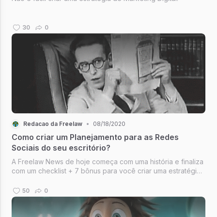
30
0
Redacao da Freelaw
•
08/18/2020
Como criar um Planejamento para as Redes
Sociais do seu escritório?
A Freelaw News de hoje começa com uma história e finaliza
com um checklist + 7 bônus para você criar uma estratégia
para as Redes Sociais do seu escritório. (O sétimo está
imperdível - estão abertas as inscrições para a Semana do
50
0
Inbound Mark...