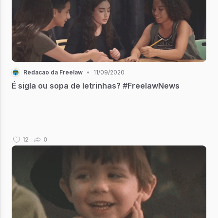
Redacao da Freelaw
•
11/09/2020
É sigla ou sopa de letrinhas? #FreelawNews
12
0