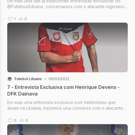
Em mais uma das já tradicionais entrevistas exclusivas do
@FuteboolLituano, conversamos com o atacante nigeriano
Chukwudi Adalumo, 22 anos, do Be1 BFA. Adalumo está em
sua segunda temporada na equipe que ocupa a 4ª
1
0
colocação da Optibet Pirma...
Futebol Lituano
•
06/03/2022
7 - Entrevista Exclusiva com Henrique Devens -
DFK Dainava
Em mais uma entrevista exclusiva com futebolistas que
atuam na Lituânia, trazemos uma conversa com o atacante
Henrique Devens do DFK Dainava, atual
0
0