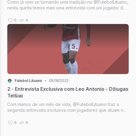
Como já vem se tornando uma tradição no @FutebolLituano,
nesta quinta temos mais uma entrevista com um jogador de
futebol que atua na Lituânia. Desta vez, o papo é com
Vinícius Hess, 34 anos, volante que atua no FK Babrungas
0
0
da Prima Lyga, a...
Futebol Lituano
•
05/18/2022
2 - Entrevista Exclusiva com Leo Antonio - Džiugas
Telšiai
Com menos de um mês de vida, @FutebolLituano traz a
segunda entrevista exclusiva com jogadores que atuam na
Optibet A-Lyga, a divisão de elite do futebol da Lituânia.
Dessa vez, o entrevistado é o meio-campista Leo Antonio,
0
0
titular absoluto d...