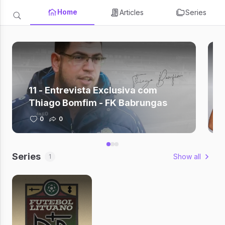
Home
Articles
Series
11 - Entrevista Exclusiva com
Thiago Bomfim - FK Babrungas
0
0
Series
Show all
1