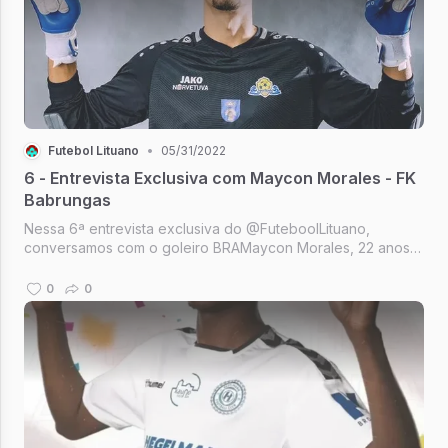
Futebol Lituano
•
05/31/2022
6 - Entrevista Exclusiva com Maycon Morales - FK
Babrungas
Nessa 6ª entrevista exclusiva do @FuteboolLituano,
conversamos com o goleiro BRAMaycon Morales, 22 anos,
do FK Babrungas. Paranaense de Matinhos, Maycon está
em sua segunda temporada na equipe que ocupa a 8ª
0
0
colocação da Optibet Pirma-Lyga, a...