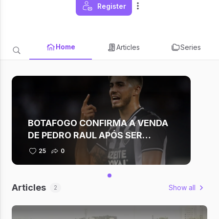
Register
Home
Articles
Series
BOTAFOGO CONFIRMA A VENDA
DE PEDRO RAUL APÓS SER
REBAIXADO PARA A SÉRIE B!
25
0
Articles
Show all
2