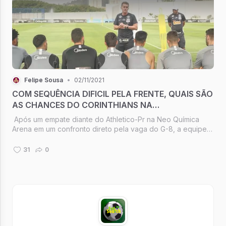
Felipe Sousa
•
02/11/2021
COM SEQUÊNCIA DIFICIL PELA FRENTE, QUAIS SÃO
AS CHANCES DO CORINTHIANS NA
LIBERTADORES?
Após um empate diante do Athletico-Pr na Neo Química
Arena em um confronto direto pela vaga do G-8, a equipe
do treinador Vagner Mancini começa os preparos para os
seguintes jogos do Campeonato Brasileiro sendo o próximo
31
0
jogo com o candidato...