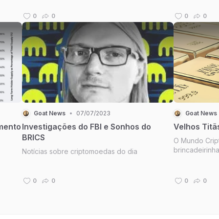
0
0
0
0
Goat News
•
07/07/2023
Goat News
umento
Investigações do FBI e Sonhos do
Velhos Titã
BRICS
O Mundo Crip
brincadeirinh
Notícias sobre criptomoedas do dia
0
0
0
0