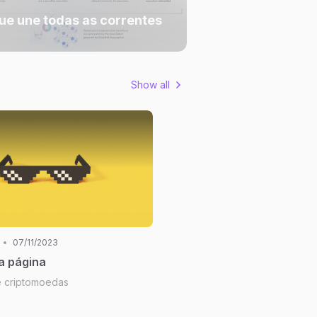
ue une todas as correntes
Show all
•
07/11/2023
a página
e criptomoedas