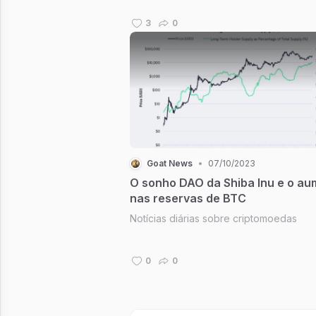
3
0
Goat News
•
07/10/2023
O sonho DAO da Shiba Inu e o a
nas reservas de BTC
Notícias diárias sobre criptomoedas
0
0