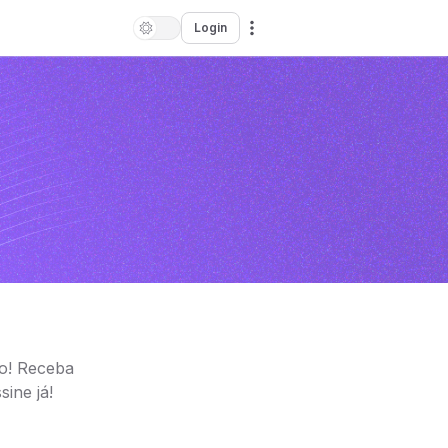
Login
do! Receba
ine já!