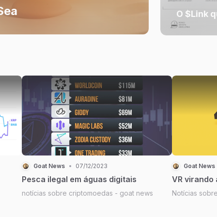
Sea
O $Link q
Goat News
•
07/12/2023
Goat News
Pesca ilegal em águas digitais
VR virando 
notícias sobre criptomoedas - goat news
Notícias sobr