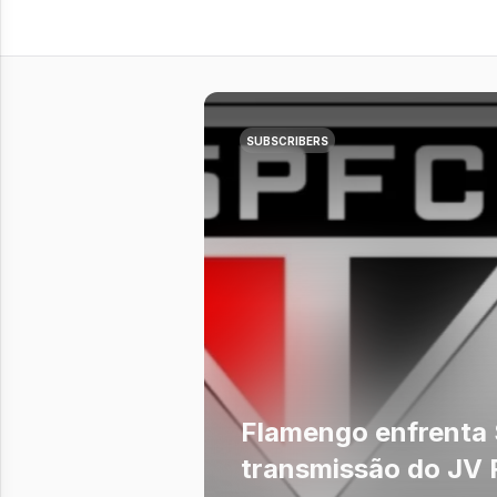
SUBSCRIBERS
Flamengo enfrenta 
transmissão do JV F