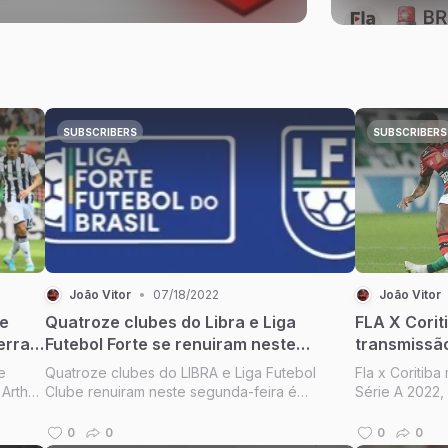
ro Série A.
SUBSCRIBERS
SUBSCRIBERS
João Vitor
•
07/18/2022
João Vitor
 e
Quatroze clubes do Libra e Liga
FLA X Corit
erra
Futebol Forte se renuiram neste
transmissão
segunda-feira no Brasil em São Paulo.
wiew na SKY
e
Quatroze clubes do LIBRA e Liga Futebol
Fla x Coritiba
real no JV 
 Arthur
Clube renuiram neste segunda-feira é
Série A 2022,
tempo real 
briel
excelente no resturante paulistano de São
estava de afa
 ao
Paulo é reniuado sem Landim não viajou ao
onde enfrenta
Coritiba e m
0
0
0
0