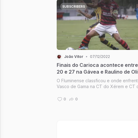
Flamengo neste ano mágico do 2019 e
pandemia, Flamengo contratou nes...
SUBSCRIBERS
João Vitor
•
07/12/2022
Finais do Carioca acontece entre
20 e 27 na Gávea e Raulino de Oli
terá transmissão do JV FLA TV e
O Fluminense classficou e onde enfren
TV serão compratilhados na com
Vasco de Gama na CT do Xérem e CT 
imagens do partida em julho na
Artsul na final será sediados terá canais
transmissão do FLA TV e JV FLA TV/ 
Carioca Sub-20.
0
0
TV/FLU TV será transmissão do clubes
cariocas de Televisão serem compratilh