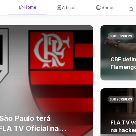
Home
Articles
Series
SUBSCRIBERS
CBF defin
Flamengo
do Brasil.
SUBSCRIBERS
São Paulo terá
FLA TV vo
LA TV Oficial na
na hacker