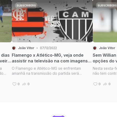
São Paulo no encontra rivais do Campeonato
Muralha lemb
Brasileiro com Vasco, Fluminense, Bota...
Ricardo contr
SUBSCRIBERS
SUBSCRIBERS
João Vitor
•
07/12/2022
João Vitor
 dias
Flamengo x Atlético-MG, veja onde
Sem Willian
veira
assistir na televisão na com imagens
opções do 
 FLA
do partida, arbitragens, desfalques.
Brasil.
ta
O Flamengo e Atlético-MG se enfrentam
Nesta sexta-f
do
amanhã na transmissão do partida será
não tem contr
 do
exibida para Rede Globo da Televisão exibe
seja contratar
VASCO
fez um partida exibiu Corinthians x Flamengo
décima onze d
0
0
0
0
na última domingo passada na Rede Globo fez
primeiro contr
ados...
mais um exibição do partida com tr...
renovação de c