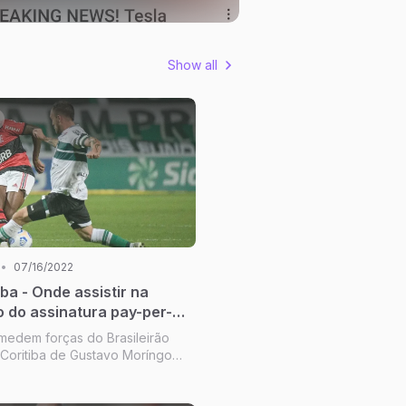
Show all
•
07/16/2022
iba - Onde assistir na
 do assinatura pay-per-
, estátaticas no tempo
 medem forças do Brasileirão
FLA APP transmite em
 Coritiba de Gustavo Moríngo
do jogo entre Flamengo x
star no zona de rebaixamento e
 a Flamengo com volta do Alex
uito mais.