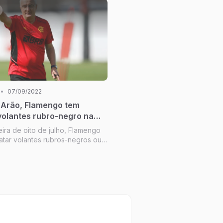
ra no Flamengo de 2016 na Zé
atou grandes des...
•
07/09/2022
 Arão, Flamengo tem
volantes rubro-negro na
eira de oito de julho, Flamengo
atar volantes rubros-negros ou
 Daniel Carbal foi contratado em
o julho de 2018 e assinou
ato de profissional e assina
ontrato fo...