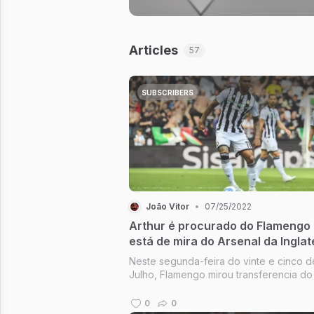
Campeonato Brasilei
Articles
57
SUBSCRIBERS
João Vitor
•
07/25/2022
Arthur é procurado do Flamengo
está de mira do Arsenal da Inglat
no Brasil.
Neste segunda-feira do vinte e cinco d
Julho, Flamengo mirou transferencia do
do Juventus do Itália, mas sálario do Ga
Barbosa desde 2019, decidiu transferir
0
0