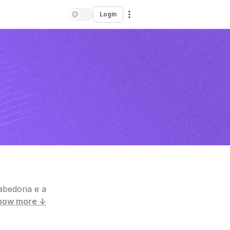
Login
abedoria e a
how more ↓