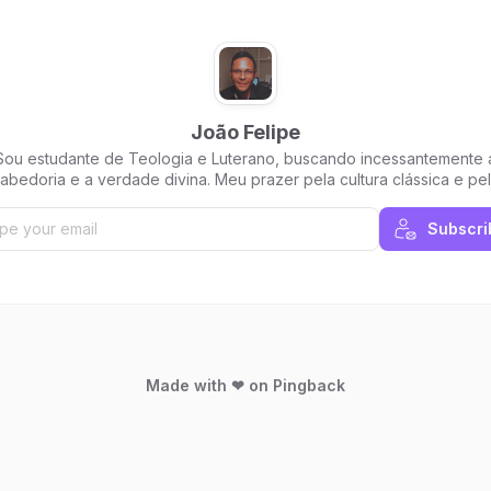
João Felipe
Sou estudante de Teologia e Luterano, buscando incessantemente 
abedoria e a verdade divina. Meu prazer pela cultura clássica e pe
udição medieval me inspira a buscar a integração entre a tradição 
modernidade.
Subscri
Made with ❤ on Pingback