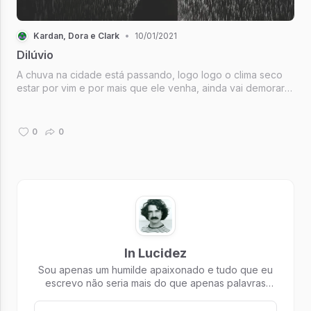
Kardan, Dora e Clark
•
10/01/2021
Dilúvio
A chuva na cidade está passando, logo logo o clima seco
estar por vim e por mais que ele venha, ainda vai demorar
pra passar esse clima chuvoso que há em mim.
0
0
In Lucidez
Sou apenas um humilde apaixonado e tudo que eu
escrevo não seria mais do que apenas palavras
amontoadas, se não fosse por você 💙.