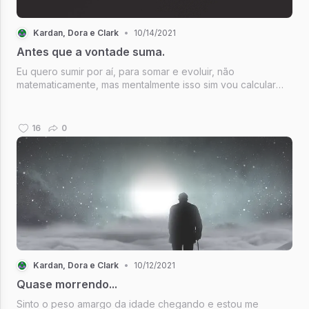
Kardan, Dora e Clark
•
10/14/2021
Antes que a vontade suma.
Eu quero sumir por aí, para somar e evoluir, não
matematicamente, mas mentalmente isso sim vou calcular
minhas dores, + falsos amores e quem sabe no final, com o
resultado eu não possa voltar a sorri? Tudo o tempo cura,
mas primeiro, eu vou s...
16
0
Kardan, Dora e Clark
•
10/12/2021
Quase morrendo...
Sinto o peso amargo da idade chegando e estou me