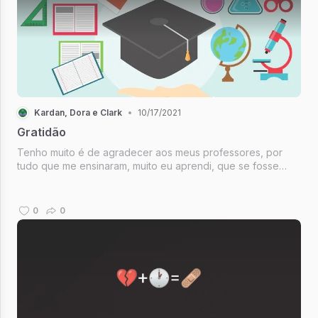
Kardan, Dora e Clark
•
10/17/2021
Gratidão
Tenho muito é de agradecer aos meus professores, por
tudo que me ensinaram, muito eu aprendi, que se fosse
ensinado por mim, a mim bem mais tolo eu seria.
0
0