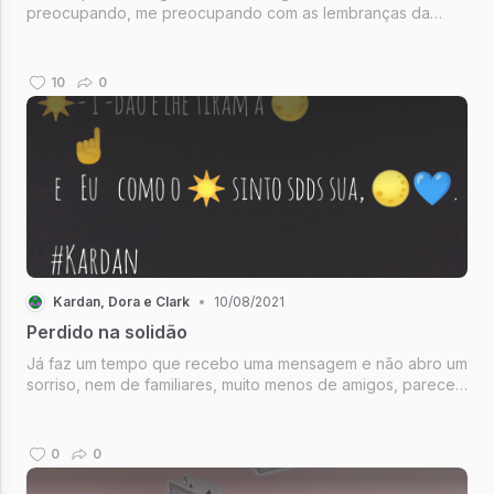
preocupando, me preocupando com as lembranças da
minha juventude que aos poucos estão me desocupando.
10
0
Kardan, Dora e Clark
•
10/08/2021
Perdido na solidão
Já faz um tempo que recebo uma mensagem e não abro um
sorriso, nem de familiares, muito menos de amigos, parece
que me isolei de tudo desde que te perdi, será por isso
que eu me sinto, me sinto tão perdido?
0
0