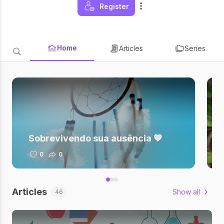
Register
Home
Articles
Series
Sobrevivendo sua ausência 💙
0
0
Articles
Show all
46