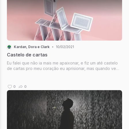
Kardan, Dora e Clark
•
10/02/2021
Castelo de cartas
Eu falei que não ia mais me apaixonar, e fiz um até castelo
de cartas pro meu coração eu aprisionar, mas quando vem,
ventu, tu vem e derruba tudo. 💙
0
0