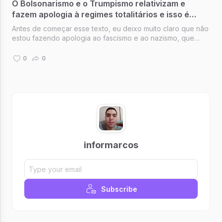
O Bolsonarismo e o Trumpismo relativizam e
fazem apologia à regimes totalitários e isso é
gravíssimo e merece ser investigado
Antes de começar esse texto, eu deixo muito claro que não
estou fazendo apologia ao fascismo e ao nazismo, que
repudio veementemente ideologias nefastas como o
nazismo e o fascismo desde quando eu nasci e que
0
0
repudio veementemente as ameaças ...
informarcos
Subscribe