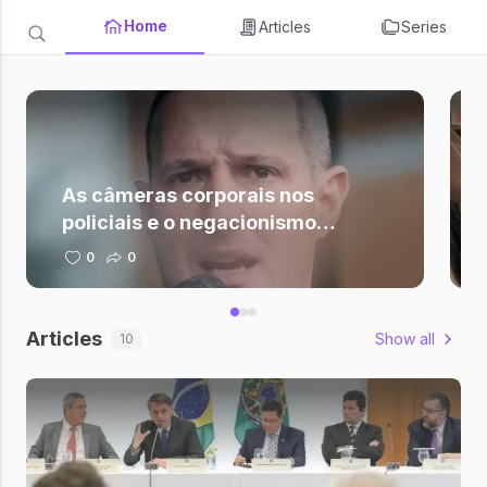
Home
Articles
Series
As câmeras corporais nos
policiais e o negacionismo
bolsonarista
0
0
Articles
Show all
10