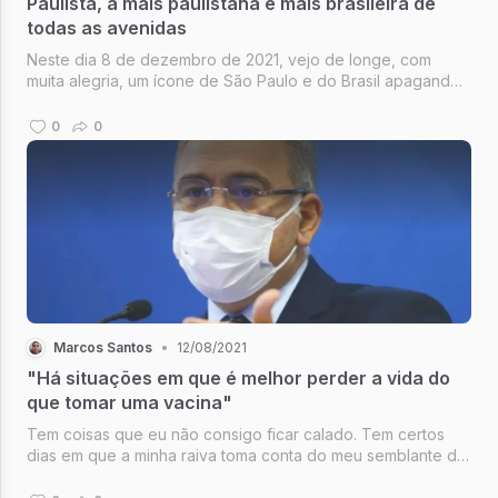
Paulista, a mais paulistana e mais brasileira de
todas as avenidas
Neste dia 8 de dezembro de 2021, vejo de longe, com
muita alegria, um ícone de São Paulo e do Brasil apagando
as velinhas pela 130ª vez. Estou falando da Avenida Paulista.
Um ícone de São Paulo e do Brasil. Para quem pode ir à
0
0
Paulista, a sen...
Marcos Santos
•
12/08/2021
"Há situações em que é melhor perder a vida do
que tomar uma vacina"
Tem coisas que eu não consigo ficar calado. Tem certos
dias em que a minha raiva toma conta do meu semblante de
brasileiro cansado de tanto descaso, de tanto
negacionismo e de tanta burrice das autoridades do