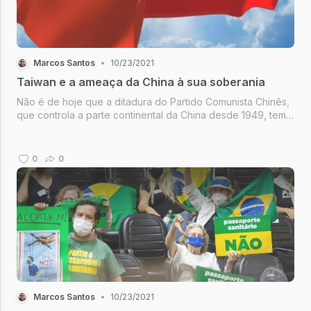
Marcos Santos
•
10/23/2021
Taiwan e a ameaça da China à sua soberania
Não é de hoje que a ditadura do Partido Comunista Chinês,
que controla a parte continental da China desde 1949, tem
ameaçado a soberania de Taiwan, oficialmente República
da China. Não é de hoje que a China comunista quer uma
reunificação for...
0
0
Marcos Santos
•
10/23/2021