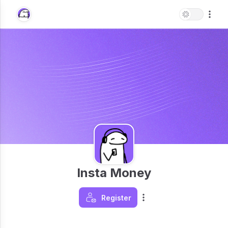
Insta Money
Register