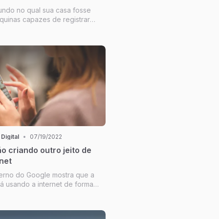
ndo no qual sua casa fosse
quinas capazes de registrar
tos e desejos, saber o que
onde vive… Esse mundo de filme
xiste e - aos poucos - nós
ndo a construí-lo.
 Digital
•
07/19/2022
o criando outro jeito de
rnet
erno do Google mostra que a
á usando a internet de forma
erente do público mais velho. A
ensa em como é preciso
ovas soluções para continuar