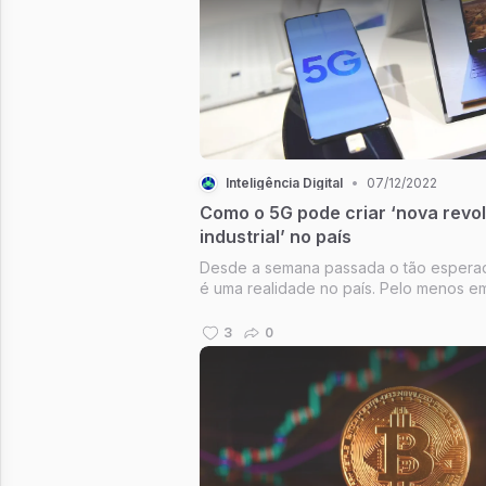
Inteligência Digital
•
07/12/2022
Como o 5G pode criar ‘nova revo
industrial’ no país
Desde a semana passada o tão espera
é uma realidade no país. Pelo menos e
Brasília, mas a previsão é de que a co
esteja disponível em todas as capitais a
3
0
fim do ano. Qual o tamanho do impacto
tecnologia vai ter na vida do...