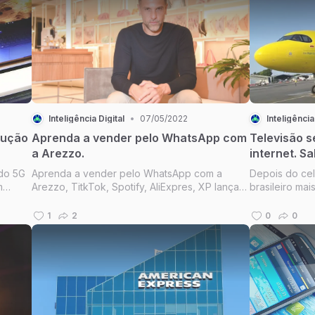
relevante. Enq
Inteligência Digital
•
07/05/2022
Inteligência
lução
Aprenda a vender pelo WhatsApp com
Televisão s
a Arezzo.
internet. Sa
do 5G
Aprenda a vender pelo WhatsApp com a
Depois do celu
m
Arezzo, TitkTok, Spotify, AliExpres, XP lança
brasileiro mai
nexão
faculdade gratuita, iFood demite, e aulas
televisão! É o
té o
gratuitas da Semana O Novo Profissional de
pesquisa anua
1
2
0
0
 que a
Marketing.
apresentada n
mostra como c