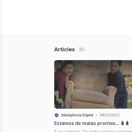
Articles
55
Inteligência Digital
•
08/23/2022
Estamos de malas prontas... 🧳🧳
É isso mesmo. De malas prontas porque