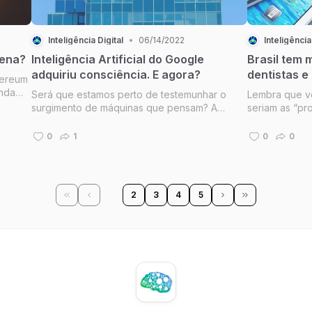
Inteligência Digital
•
06/14/2022
Inteligência
pena?
Inteligência Artificial do Google
Brasil tem 
adquiriu consciência. E agora?
dentistas e
hereum
inda
Será que estamos perto de testemunhar o
Lembra que v
tenda
surgimento de máquinas que pensam? A
seriam as “pr
a ID
demissão de um engenheiro do Google que
você não imag
disse que sim é um indício inquietante. A ID
pessoas atua
0
1
0
0
News de hoje traz essa e outras notícias
que como dent
relevantes para você começar a semana b...
1
2
3
4
5