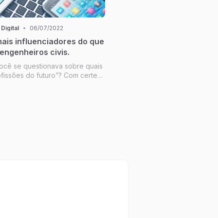
 Digital
•
06/07/2022
mais influenciadores do que
 engenheiros civis.
ocê se questionava sobre quais
ofissões do futuro”? Com certeza
inava que um dia existiriam mais
ndo como influenciadoras do
istas ou engenheiros.