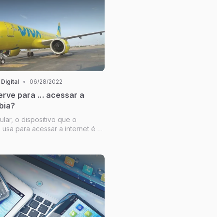
uanto isso, a Amazon a...
 Digital
•
06/28/2022
erve para … acessar a
bia?
lar, o dispositivo que o
s usa para acessar a internet é a
 que mostra a TIC Domicílios,
l cuja edição mais recente foi
a última semana. O resultado
ada vez mais...