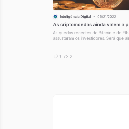
Inteligência Digital
•
06/21/2022
As criptomoedas ainda valem a 
As quedas recentes do Bitcoin e do Et
assustaram os investidores. Será que a
vale a pena comprar criptomoedas? En
o que está acontecendo e muito mais n
News de hoje. Comece a semana bem
1
0
informado!