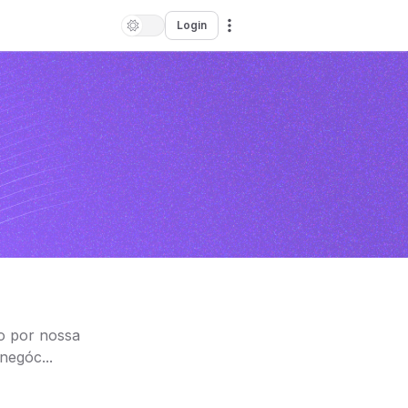
Login
o por nossa
negóc...