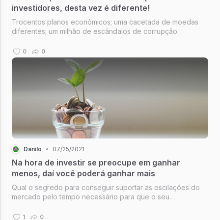
investidores, desta vez é diferente!
Trocentos planos econômicos; uma cacetada de moedas
diferentes; um milhão de escândalos de corrupção
(desculpe, um trilhão); dois impeachments em menos de
vinte anos; uma inflação que nunca para de nos afligir; uma
0
0
bolsa de valores que possui...
Danilo
•
07/25/2021
Na hora de investir se preocupe em ganhar
menos, daí você poderá ganhar mais
Qual o segredo para conseguir suportar as oscilações do
mercado pelo tempo necessário para que o seu
investimento possa dar frutos?
1
0