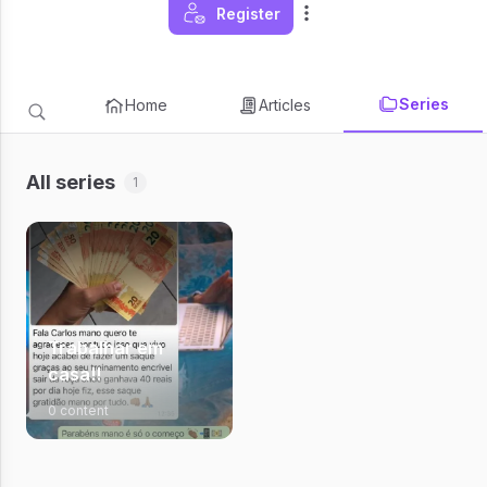
Register
Series
Home
Articles
All series
1
Trabalhar em
casa!!
0 content