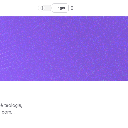
Login
é teologia,
 com...