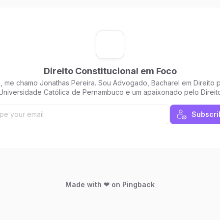
Direito Constitucional em Foco
, me chamo Jonathas Pereira. Sou Advogado, Bacharel em Direito 
Universidade Católica de Pernambuco e um apaixonado pelo Direit
ico. Aqui irei tratar de temas atuais sob a ótica do Direito Constituci
Seja bem vindo!!
Subscri
Made with ❤ on Pingback