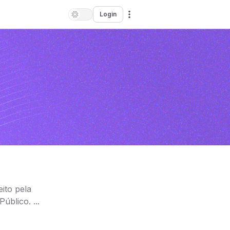
Login
ito pela
blico. ...