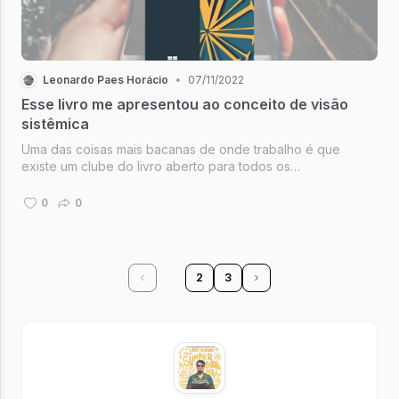
Leonardo Paes Horácio
•
07/11/2022
Esse livro me apresentou ao conceito de visão
sistêmica
Uma das coisas mais bacanas de onde trabalho é que
existe um clube do livro aberto para todos os
colaboradores da empresa. Então periodicamente
escolhemos um livro que faça sentido de uma maneira geral
0
0
para todo mundo e realizamos encontros semanais
1
2
3