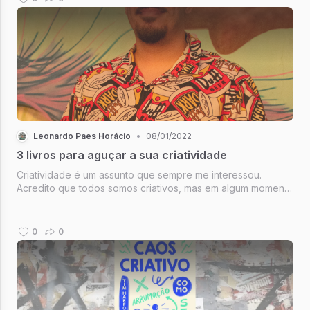
fez.
Leonardo Paes Horácio
•
08/01/2022
3 livros para aguçar a sua criatividade
Criatividade é um assunto que sempre me interessou.
Acredito que todos somos criativos, mas em algum momento
da vida deixamos essa habilidade ser esquecida. Ler esses
livros foi como levar um puxão de orelha enquanto um
convite para reavivar ...
0
0