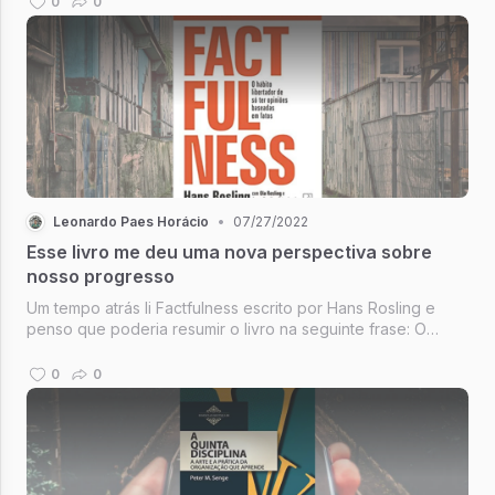
0
0
Leonardo Paes Horácio
•
07/27/2022
Esse livro me deu uma nova perspectiva sobre
nosso progresso
Um tempo atrás li Factfulness escrito por Hans Rosling e
penso que poderia resumir o livro na seguinte frase: O
mundo está ruim e está melhor, em simultâneo.
0
0