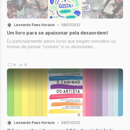
Leonardo Paes Horácio
•
08/01/2022
Um livro para se apaixonar pela desaordem!
Eu particularmente adoro livros que pegam conceitos ou
formas de pensar “comuns” e os desmontam
completamente. Esse foi o caso com Caos Criativo por Tim
Harford
0
0
Leonardo Paes Horácio
•
08/01/2022