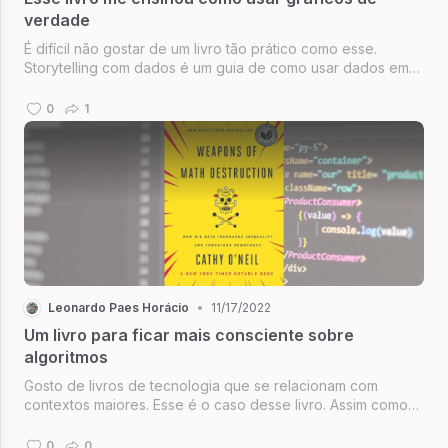
verdade
É difícil não gostar de um livro tão prático como esse.
Storytelling com dados é um guia de como usar dados em
apresentações para outras pessoas, começando do
entendimento do contexto e público até na seleção de
0
1
gráficos e cores.
Leonardo Paes Horácio
•
11/17/2022
Um livro para ficar mais consciente sobre
algoritmos
Gosto de livros de tecnologia que se relacionam com
contextos maiores. Esse é o caso desse livro. Assim como
21 lições para o século 21 me deixou bastante preocupado
com algumas coisas na área de tecnologia, esse também o
0
0