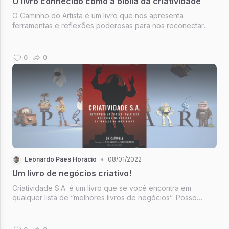
O livro conhecido como a bíblia da criatividade
O Caminho do Artista é um livro que nos apresenta
ferramentas e reflexões poderosas para nos reconectar
com aquela criança que gostava de criar sem medo de ser
julgado e que em algum momento permitiu que a vida
transformasse em mais um adulto chato.
0
0
Leonardo Paes Horácio
•
08/01/2022
Um livro de negócios criativo!
Criatividade S.A. é um livro que se você encontra em
qualquer lista de “melhores livros de negócios”. Posso
começar dizendo que definitivamente a posição é mais que
merecida