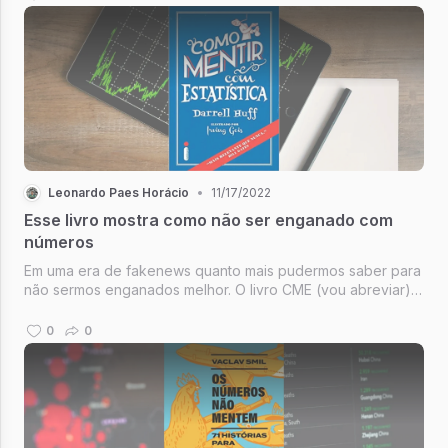
Leonardo Paes Horácio
•
11/17/2022
Esse livro mostra como não ser enganado com
números
Em uma era de fakenews quanto mais pudermos saber para
não sermos enganados melhor. O livro CME (vou abreviar)
fala justamente disso, sabe aqueles 9 em cada 10 dentistas
que recomendam Colgate? Então, são deles que estamos
0
0
falando.