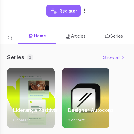
Register
Home
Articles
Series
Series
Show all
2
Liderança Positiva
Designer Autoconsciente
0 content
0 content