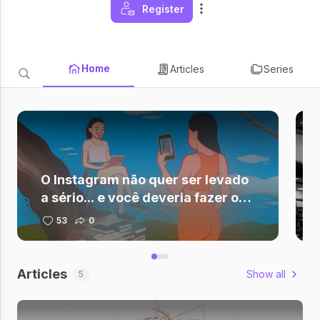
Register
Home
Articles
Series
O Instagram não quer ser levado
a sério... e você deveria fazer o
mesmo.
53
0
Articles
Show all
5