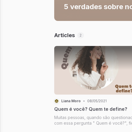
5 verdades sobre 
Articles
2
Liana Moro
•
08/05/2021
Quem é você? Quem te define?
Muitas pessoas, quando são questiona
com essa pergunta " Quem é você?", f
confusas. Quando você pensa a esse