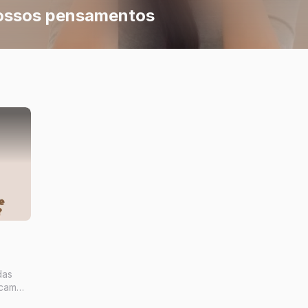
nossos pensamentos
das
icam