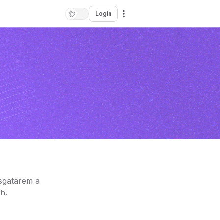
Login
esgatarem a
h.