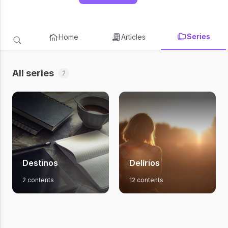
Series
Home
Articles
All series
2
Destinos
Delírios
2 contents
12 contents