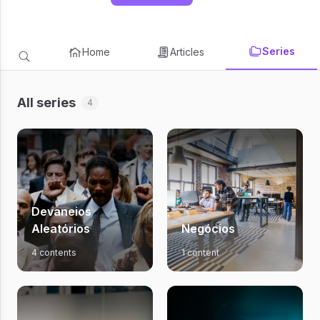
Series
Home
Articles
All series
4
Devaneios
Aleatórios
Negócios
4 contents
1 content