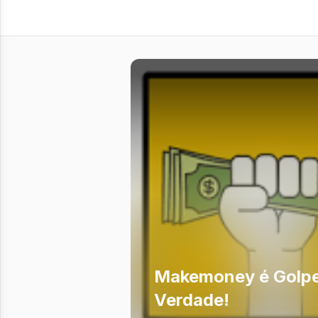
Makemoney é Golpe
Verdade!