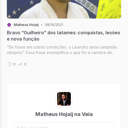
Matheus Hojaij
•
08/16/2021
Bravo “Guilheiro” dos tatames: conquistas, lesões
e nova função
“Se fosse em outras condições, o Leandro seria campeão
olímpico”. Essa frase exemplifica o que foi a carreira de
Leandro Guilheiro, segundo uma pessoa próxima a ele, que
participou da recuperação das lesões contraídas entre os
0
0
Jogos Pan-Ameri...
Matheus Hojaij na Veia