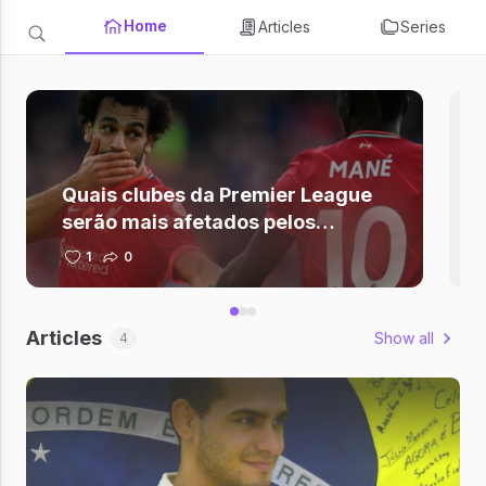
Home
Articles
Series
Quais clubes da Premier League
serão mais afetados pelos
desfalques africanos?
1
0
Articles
Show all
4