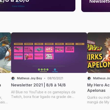
Newslette
Matheus Joy Boy
•
08/10/2021
Matheus Jo
a
Newsletter 2021 | 8/8 à 14/8
My Hero Ac
Apelonas
All Blue no YouTube e os gameplays da
Twitch, bora ficar ligado na grade de
e,
Quirks ou ind
programação? Aproveito pra te explicar um
ais
mangá de My 
pouco sobre as decisões:
nte,
já deve saber