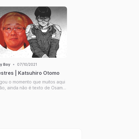
efesa, de força bruta e claro
m aqueles mais apelões. Que se
nagem chega...
y Boy
•
07/10/2021
stres | Katsuhiro Otomo
egou o momento que muitos aqui
ão, ainda não é texto de Osamu
 é a hora de falarmos sobre o
Katsuhiro Otomo. E o cara não se
gaká. Otomo é animador,
etor! Importa...