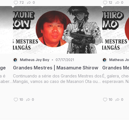
 de
suporte, de d
72
0
12
0
que existiria
i...
um dito perso
Matheus Joy Boy
•
07/17/2021
Matheus Jo
uge
Grandes Mestres | Masamune Shirow
Grandes Me
a é
Continuando a série dos Grandes Mestres dos
É, galera, ch
saber
Mangás, vamos ao caso de Masanori Ota ou
esperavam. N
angás.
Masamune Shirow, criador de 'Ghost in the
Tezuka. Agora
uvido
Shell', mangá que foi adaptado em animes,
pai de Akira, 
ente
filmes, videogames e inflenciou muito a cultura
resume à man
10
0
10
0
POP.
roteirista e dir