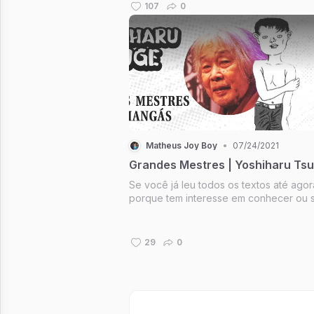
quem detém muito conhecimento o usa
107
0
maneira destrutiva. Vamos tomar como
parâmetro o status quo, o quão estabelec
Matheus Joy Boy
•
07/24/2021
Grandes Mestres | Yoshiharu Ts
Se você já leu todos os textos até agor
porque tem interesse em conhecer ou 
ainda mais sobre grandes autores de m
Então - provavelmente - Já deve ter o
falar sobre Yoshiharu Tsuge. Recentem
29
0
uma de suas grandes obras 'O...