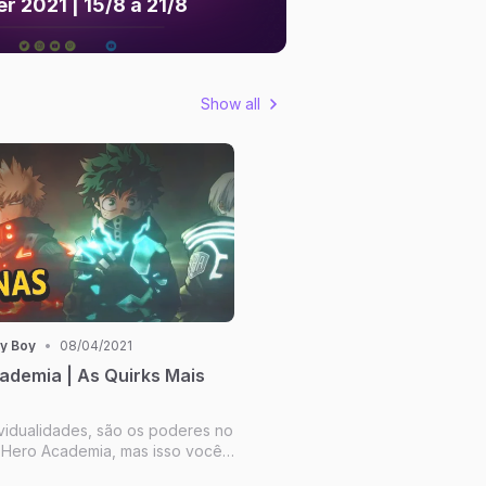
r 2021 | 15/8 à 21/8
Show all
y Boy
•
08/04/2021
ademia | As Quirks Mais
ividualidades, são os poderes no
Hero Academia, mas isso você
 muito bem. Existem poderes de