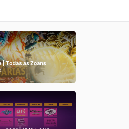
e | Todas as Zoans
s