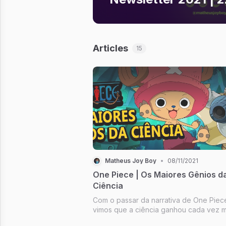
Articles
15
Matheus Joy Boy
•
08/11/2021
One Piece | Os Maiores Gênios d
Ciência
Com o passar da narrativa de One Piec
vimos que a ciência ganhou cada vez m
espaço. Na maioria dos casos, infelizme