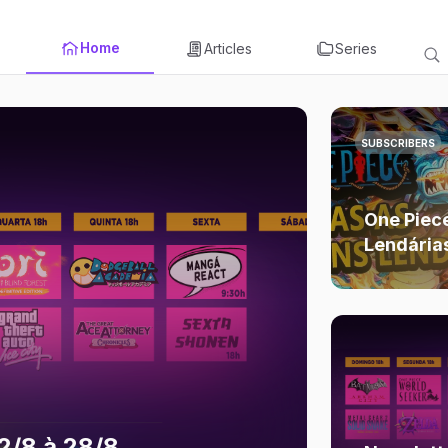
Home
Articles
Series
SUBSCRIBERS
One Piec
Lendária
2/8 à 28/8