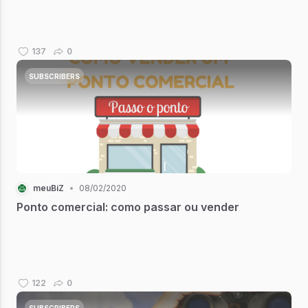
137
0
SUBSCRIBERS
meuBiZ
•
08/02/2020
Ponto comercial: como passar ou vender
122
0
SUBSCRIBERS