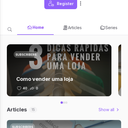
Register
Home
Articles
Series
SUBSCRIBERS
Como vender uma loja
40
0
Articles
Show all
15
SUBSCRIBERS