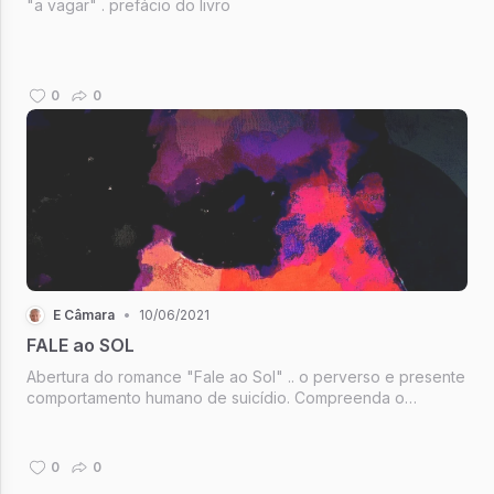
"a vagar" . prefácio do livro
0
0
E Câmara
•
10/06/2021
FALE ao SOL
Abertura do romance "Fale ao Sol" .. o perverso e presente
comportamento humano de suicídio. Compreenda o
fenômeno dentro de um romance ficção.
0
0