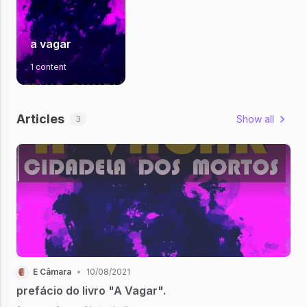
a vagar
1 content
Articles
Show all
3
E Câmara
•
10/08/2021
prefácio do livro "A Vagar".