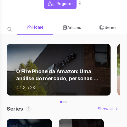
Register
Home
Articles
Series
O Fire Phone da Amazon: Uma
análise do mercado, personas e
razões para o seu insucesso
0
0
Series
Show all
2