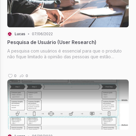
Lucas
•
07/06/2022
Pesquisa de Usuário (User Research)
A pesquisa com usuários é essencial para que o produto
não fique limitado à opinião das pessoas que estão
envolvidas com o desenvolvimento. É uma forma de
distanciar o ponto de vista de gestores, da equipe ou algum
influenciador de decisão da...
0
0