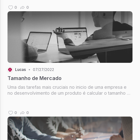
motivo que levou a empresa a desenv...
0
0
Lucas
•
07/27/2022
Tamanho de Mercado
Uma das tarefas mais cruciais no inicio de uma empresa e
no desenvolvimento de um produto é calcular o tamanho do
mercado, e o potencial que o mercado tem a oferecer ao
negócio. Só assim você consegue ter uma visualização do
real potencial do...
0
0