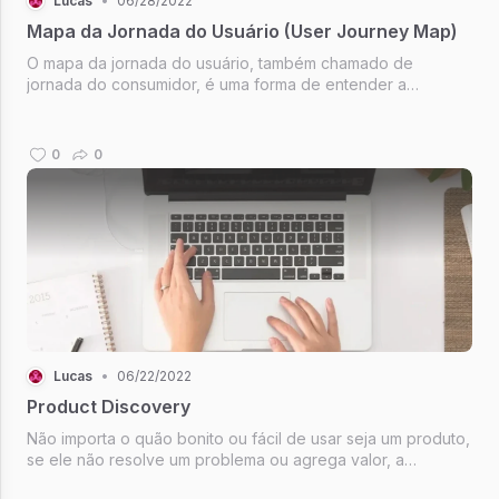
Lucas
•
06/28/2022
Mapa da Jornada do Usuário (User Journey Map)
O mapa da jornada do usuário, também chamado de
jornada do consumidor, é uma forma de entender a
experiência do seu produto com a perspectiva do usuário.
É literalmente um diagrama visual com os passos tomados
pelo usuário dentro do seu produ...
0
0
Lucas
•
06/22/2022
Product Discovery
Não importa o quão bonito ou fácil de usar seja um produto,
se ele não resolve um problema ou agrega valor, a
infinidade de outras soluções vão fazer com que o usuário