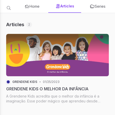
Articles
Home
Series
Articles
2
GRENDENE KIDS
•
01/25/2023
GRENDENE KIDS O MELHOR DA INFÂNCIA
A Grendene Kids acredita que o melhor da infância é a
imaginação. Esse poder mágico que aprendeu desde
pequenos. Que nos faz derrotar monstros, virar princesa,
salvar universos E ainda conseguir voltar pra casa antes do