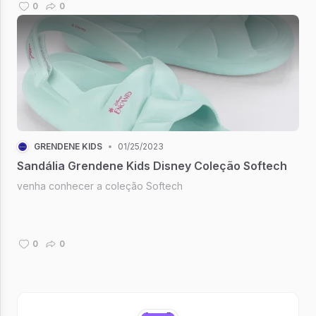
jantar. O que a gente ...
0
0
GRENDENE KIDS
•
01/25/2023
Sandália Grendene Kids Disney Coleção Softech
venha conhecer a coleção Softech
0
0