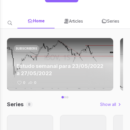
Home
Articles
Series
SUBSCRIBERS
Estudo semanal para 23/05/2022
a 27/05/2022
0
0
Series
Show all
8