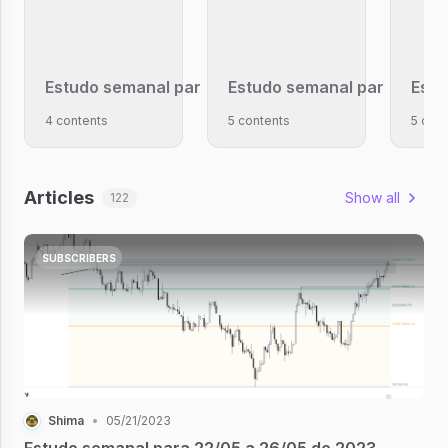
Estudo semanal para 04 a 08 de Outubro de 2021
Estudo semanal para 20 a 
Estu
4 contents
5 contents
5 con
Articles
Show all
122
SUBSCRIBERS
Shima
•
05/21/2023
Estudo semanal para 22/05 a 26/05 de 2023