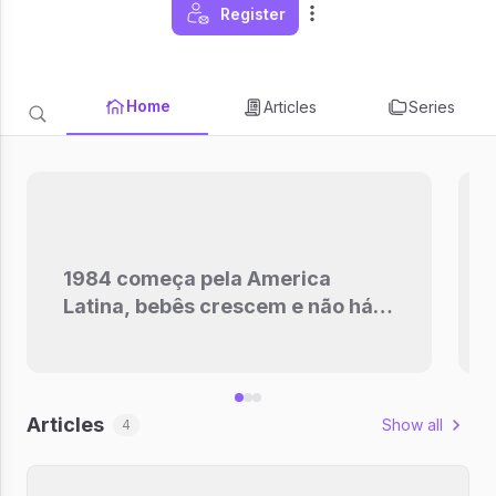
Register
Home
Articles
Series
1984 começa pela America
Latina, bebês crescem e não há
nada que você possa fazer
Articles
Show all
4