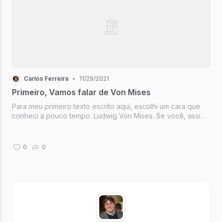
Carlos Ferreira
•
11/29/2021
Primeiro, Vamos falar de Von Mises
Para meu primeiro texto escrito aqui, escolhi um cara que
conheci a pouco tempo. Ludwig Von Mises. Se você, assim
como eu, não ouviu falar deste nobre senhor na escola,
mas ouviu falar de Karl Marx, tenho um notícia terrível pra
você: Possive...
0
0