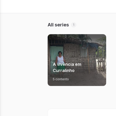
All series
1
A vivência em
Curralinho
5 contents