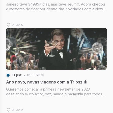
Janeiro teve 349857 dias, mas teve seu fim. Agora chegou
o momento de ficar por dentro das novidades com a News
da Tripsz e começar os preparativos para o tão esperado
Carnaval!
0
0
Tripsz
•
01/03/2023
Ano novo, novas viagens com a Tripsz 🧳
Queremos começar a primeira newsletter de 2023
desejando muito amor, paz, saúde e harmonia para todos.
Esperamos que seja um ano incrível e repleto de
conquistas!
0
2