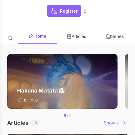
Register
Home
Articles
Series
Hakuna Matata 🦁
0
0
Articles
Show all
13