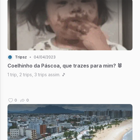
Tripsz
•
04/04/2023
Coelhinho da Páscoa, que trazes para mim? 🐰
1 trip, 2 trips, 3 trips assim. 🎵
0
0