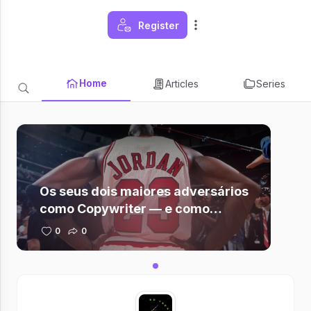
Register
Home
Articles
Series
Os seus dois maiores adversários
como Copywriter — e como
Jordan os venceria.
0
0