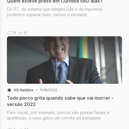
Quem esteve preso em Curitiba 580 dias?
Do PT, do sistema que elegeu Lula e da imprensa,
podemos esperar tudo, menos a verdade.
0
0
HS Naddeo
•
11/18/2022
Todo porco grita quando sabe que vai morrer -
versão 2022
Para onças, por exemplo, porcos são presas fáceis e
apetitosas, e seus gritos um convite ao banquete.