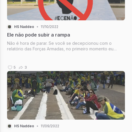
HS Naddeo
•
11/10/2022
Ele não pode subir a rampa
Não é hora de parar. Se você se decepcionou com o
relatório das Forças Armadas, no primeiro momento eu
também me decepcionei, confesso. Mas, parei para pensar.
5
3
HS Naddeo
•
11/09/2022