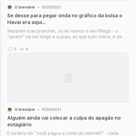
O breviário
•
10/20/2021
Se desse para pegar onda no gráfico da bolsa o
Havaí era aqui...
Separem suas pranchas, ou ao menos o seu fôlego - o
"jacaré" vai ser longo e a praia, ao que tudo indica, é de
tombo...
0
0
O breviário
•
10/06/2021
Alguém ainda vai colocar a culpa do apagão no
estagiário
E na terra do "você pagou a conta da internet?" - nada