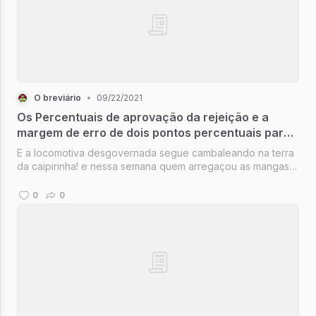
O breviário
•
09/22/2021
Os Percentuais de aprovação da rejeição e a
margem de erro de dois pontos percentuais para
mais ou para horóscopo
E a locomotiva desgovernada segue cambaleando na terra
da caipirinha! e nessa semana quem arregaçou as mangas e
foi as ruas foi o time das pesquisas de intenção - de voto,
de resultado, de astrologia...
0
0