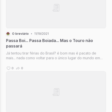
O breviário
•
11/19/2021
Passa Boi... Passa Boiada... Mas o Touro não
passará
Já tentou tirar férias do Brasil? é bom mas é pacato de
mais... nada como voltar para o único lugar do mundo em
que o Moon Walk é plantando bananeira, afinal de contas,
nada mais brasileiro que o avesso e ao contrário
0
0