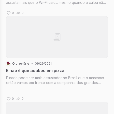
assusta mais que o Wi-Fi caiu... mesmo quando a culpa não
é dele. E seguimos apagando o que podemos... Afinal de
contas, haja salário para honrar essa bandeira vermelha...
0
0
O breviário
•
09/29/2021
E não é que acabou em pizza...
E nada pode ser mais assustador no Brasil que o marasmo.
então vamos em frente com a companhia dos grandes
narradores de várzea
0
0