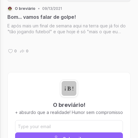
O breviário
•
09/13/2021
Bom... vamos falar de golpe!
E após mais um final de semana aqui na terra que já foi do
"tão jogando futebol" e que hoje é só "mais o que eu
quero é lhe dizer que a coisa aqui tá preta"
0
0
O breviário!
+ absurdo que a realidade! Humor sem compromisso