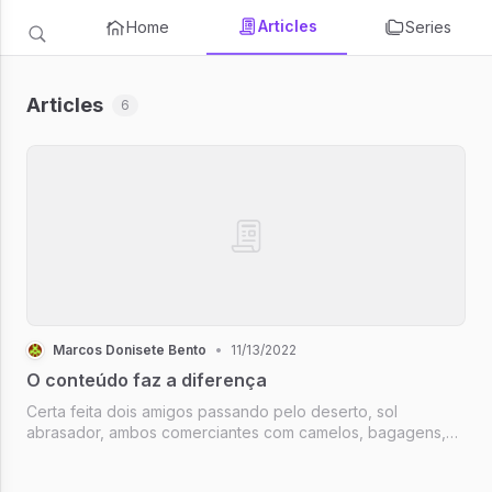
Articles
Home
Series
Articles
6
Marcos Donisete Bento
•
11/13/2022
O conteúdo faz a diferença
Certa feita dois amigos passando pelo deserto, sol
abrasador, ambos comerciantes com camelos, bagagens,
negócios e empregados. Jhonny avistou de longe um rio
com água corrente, Stevie passando a frente de seu amigo,