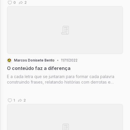
se lançou ao rio, e logo a...
0
2
Marcos Donisete Bento
•
11/11/2022
O conteúdo faz a diferença
E a cada letra que se juntaram para formar cada palavra
construindo frases, relatando histórias com derrotas e
superação, páginas e páginas de lágrimas e sorrisos, dores
e alívios; mas dentro do protagonista(eu) um verdadeiro
vencedor que con...
1
2