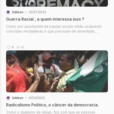
Edilson
•
02/27/2023
Guerra Racial , a quem interessa isso ?
Como uso oportunista de pautas sociais estão acabando
com lutas verdadeiras e que precisam de seriedade,
movimentos que se dizem preocupados com sociedade
civil estão criando tensão e divisão, que pode acabar em
desastre.
0
0
Edilson
•
01/12/2023
Radicalismo Politico, o câncer da democracia.
Como o dualismo de ideias, fez com que as pessoas