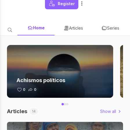
Register
Home
Articles
Series
Achismos políticos
0
0
Articles
Show all
14