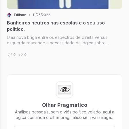
Edilson
•
11/25/2022
Banheiros neutros nas escolas e o seu uso
político.
Uma nova briga entre os espectros de direita versus
esquerda reacende a necessidade da lógica sobre
banheiros neutros, como conciliar as demandas de ambos
em um assunto tão sério.
0
0
Olhar Pragmático
Análises pessoais, sem o viés político velado. aqui a
lógica comanda o olhar pragmático sem vassalagem
dos fatos.