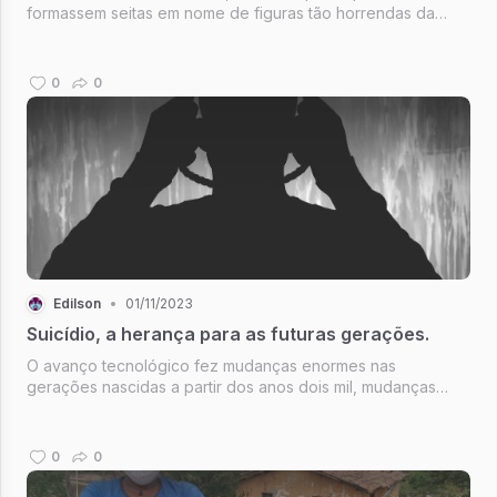
formassem seitas em nome de figuras tão horrendas da
politica nacional.
0
0
Edilson
•
01/11/2023
Suicídio, a herança para as futuras gerações.
O avanço tecnológico fez mudanças enormes nas
gerações nascidas a partir dos anos dois mil, mudanças
comportamentais e psicológicas, mudanças essas que
começaram a acender um alerta no futuro, o suicídio.
0
0