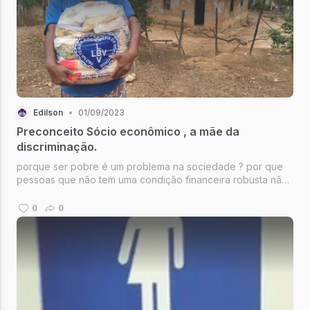
Edilson
•
01/09/2023
Preconceito Sócio econômico , a mãe da
discriminação.
porque ser pobre é um problema na sociedade ? por que
pessoas que não tem uma condição financeira robusta não
é tratada da mesma forma que alguém que o possui. confira
isso neste artigo que critica o os motivos desses fatos na
0
0
minha opinião.