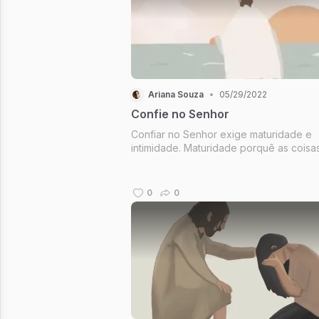
Ariana Souza
•
05/29/2022
Confie no Senhor
Confiar no Senhor exige maturidade e
intimidade. Maturidade porquê as coisa
acontecem como imaginávamos e
esperávamos, e intimidade, pois quand
temos Ele como Pai, Senhor e amigo te
0
0
certeza e plena confiança de que Ele é
e, i...