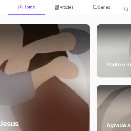
Home
Articles
Series
Paulo e n
Jesus
Agrade a