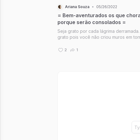
Ariana Souza
•
05/26/2022
= Bem-aventurados os que chor
porque serão consolados =
Seja grato por cada lágrima derramada.
grato pois você não criou muros em to
sí e não permitiu que seu coração se
endurecesse diante de tantas decepçõ
2
1
tribulações e tristezas que há no mund