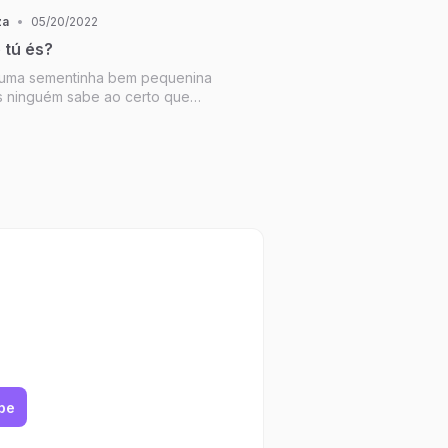
za
•
05/20/2022
 tú és?
uma sementinha bem pequenina
s ninguém sabe ao certo que
 quais frutos darão, nem a
 sabe qual o seu fruto.
be