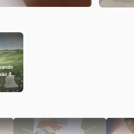
hando
mão da
ha
s