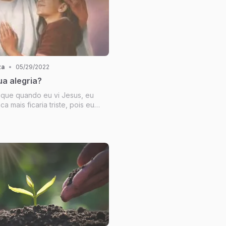
za
•
05/29/2022
a alegria?
que quando eu vi Jesus, eu
a mais ficaria triste, pois eu
ado tudo o que eu procurava,
i pra Ele eu vi que não teria
 mundo que poderia me
e completar, me saciar e...