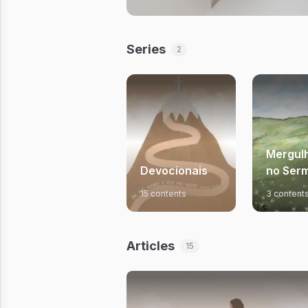
Series
2
Mergul
Devocionais
no Ser
Montan
15 contents
3 content
Articles
15