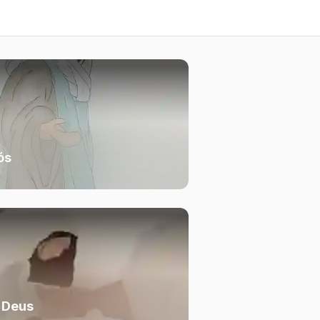
ós
 Deus