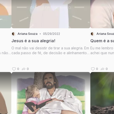
Ariana Souza
•
05/29/2022
Ariana Sou
Jesus é a sua alegria!
Quem é a su
O mal não vai desistir de tirar a sua alegria. Em
Eu me lembro 
s não
cada passo de fé, de decisão e alinhamento
achei que nunc
nos caminhos do Senhor você será atacado e
tinha encontr
o
haverá um levante contra a sua vida. Não há
quando eu olhe
mos a
nada mais que enfurece o mal quando você
nada mais no
0
0
0
0
 justo
escolhe Cristo, diari...
preencher e m