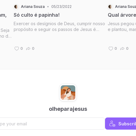
Ariana Souza
•
05/23/2022
Ariana Sou
am,
Só culto é papinha!
Qual árvore
Exercer os desígnios de Deus, cumprir nosso
Jesus pegou 
propósito e seguir os passos de Jesus é
e plantou, ma
 Seja
muito maior que ir domingo aos cultos. Às
árvore será e
rno de
vezes queremos ser sempre alimentados,
própria árvore
queremos que o culto seja perfeito, que
es,
0
0
0
0
toque nossa alma e nossos corações, q...
o.
olheparajesus
Subscri