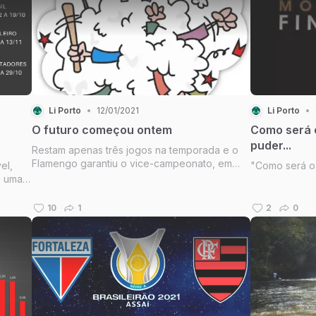
Li Porto
•
12/01/2021
Li Porto
•
O futuro começou ontem
Como será 
puder...
Restam apenas três jogos na temporada e o
Flamengo garantiu o vice-campeonato, em
el,
"Como será o
outras épocas eu até estaria satisfeita. Hoje
e uma
não.
dário
10
1
2
0
muita