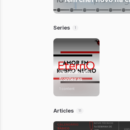
Series
1
Um amor sem
fronteiras
1 content
Articles
11