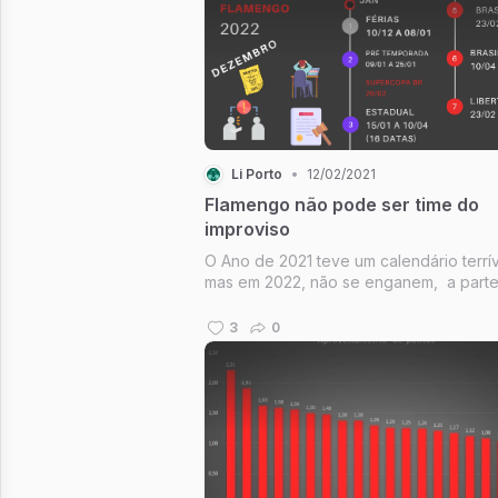
Li Porto
•
12/02/2021
Flamengo não pode ser time do
improviso
O Ano de 2021 teve um calendário terrív
mas em 2022, não se enganem, a part
melhora em termos de data fifa, o calen
será igualmente muito desafiador. Será
3
0
fundamental uma gestão de elenco de 
qualidade (aspectos físicos, té...