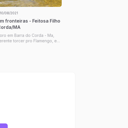
10/08/2021
 fronteiras - Feitosa Filho
 Corda/MA
moro em Barra do Corda - Ma,
ferente torcer pro Flamengo, em
da torcida na nossa cidade de
pessoas torcem pro rubro negro