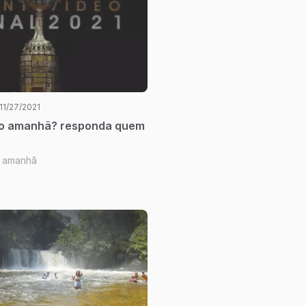
11/27/2021
o amanhã? responda quem
 amanhã