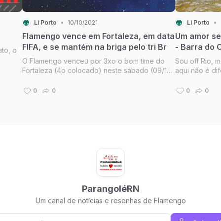
Li Porto
•
10/10/2021
Li Porto
•
Flamengo vence em Fortaleza, em data
Um amor sem
FIFA, e se mantém na briga pelo tri Br
- Barra do
ato, o
O Flamengo venceu por 3xo o bom time do
Sou off Rio, 
Fortaleza (4o colocado) neste sábado (09/10)
aqui não é di
e se mantém vivo pela disputa do seu nono
torno de 70% 
título do campeonato Br, terceiro seguido.
quase 90 mil 
0
0
0
0
carioca.
ParangoléRN
Um canal de notícias e resenhas de Flamengo