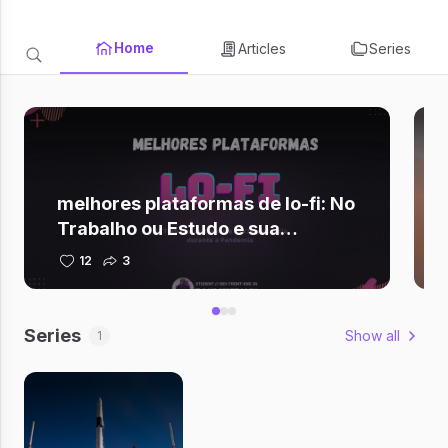
Home
Articles
Series
melhores plataformas de lo-fi: No
Trabalho ou Estudo e sua
importância durante a Pandemia
12
3
Series
Show all
1