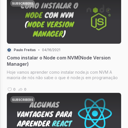
SUBSCRIBERS
Paulo Freitas
•
04/16/2021
Como instalar o Node com NVM(Node Version
Manager)
Hoje vamos aprender como instalar node.js com NVM A
maioria de nós não sabe o que é node.js em programação
0
0
SUBSCRIBERS