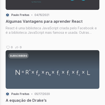
Paulo Freitas
•
04/15/2021
Algumas Vantagens para aprender React
React é uma biblioteca JavaScript criada pelo Facebook e
é a biblioteca JavaScript mais famosa e usada. Outras
bibliotecas são angular.js…
0
0
SUBSCRIBERS
Paulo Freitas
•
05/17/2020
A equação de Drake’s