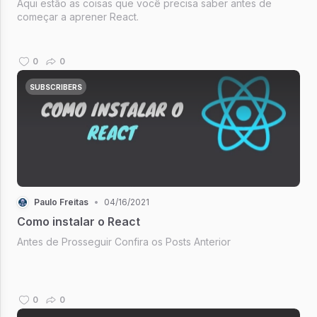
Aqui estão as coisas que você precisa saber antes de
começar a aprener React.
0
0
SUBSCRIBERS
Paulo Freitas
•
04/16/2021
Como instalar o React
Antes de Prosseguir Confira os Posts Anterior
0
0