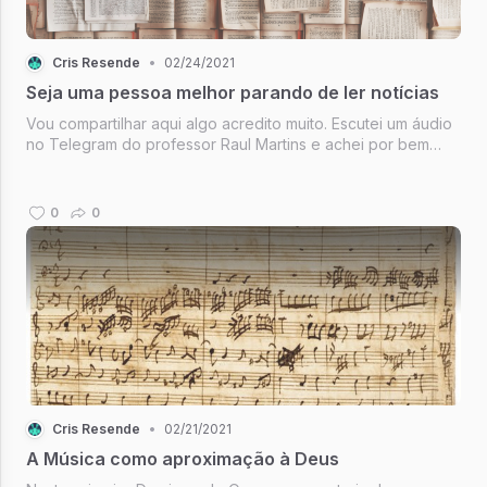
Cris Resende
•
02/24/2021
Seja uma pessoa melhor parando de ler notícias
Vou compartilhar aqui algo acredito muito. Escutei um áudio
no Telegram do professor Raul Martins e achei por bem
fazer esse texto, afinal, pouco a pouco tenho
compartilhado aqui com você tudo que considero ser
importante.
0
0
Cris Resende
•
02/21/2021
A Música como aproximação à Deus