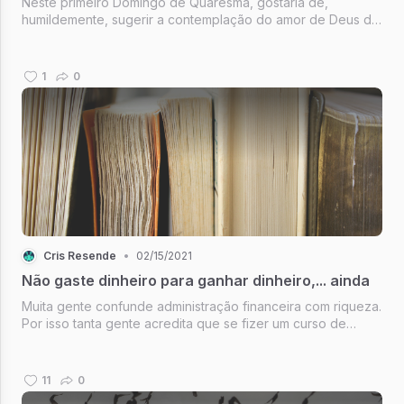
Neste primeiro Domingo de Quaresma, gostaria de,
humildemente, sugerir a contemplação do amor de Deus de
uma forma não usual, através da música.
1
0
Cris Resende
•
02/15/2021
Não gaste dinheiro para ganhar dinheiro,... ainda
Muita gente confunde administração financeira com riqueza.
Por isso tanta gente acredita que se fizer um curso de
finanças pessoais vai ficar rico. Doce engano.
11
0