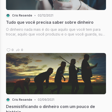
Cris Resende
•
02/12/2021
Tudo que você precisa saber sobre dinheiro
O dinheiro nada mais é do que aquilo que você tem para
trocar, aquilo que você produziu e o que você guarda, sua
poupança, aquilo que poupou. Só isso.
0
0
Cris Resende
•
02/09/2021
Desmistificando o dinheiro com um pouco de
história.