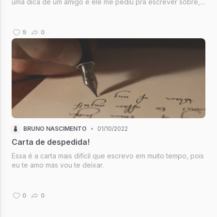
uma dica de um amigo e ele me pediu pra escrever sobre,
o aniversário dele foi a poucos dias e decidi escrever. Mas
como não tinha visto o filme, peguei minha madrugada de
sábado chuv...
9
0
BRUNO NASCIMENTO
•
01/10/2022
Carta de despedida!
Essa é a carta mais difícil que escrevo em muito tempo, pois
eu te amo mas vou te deixar.
0
0