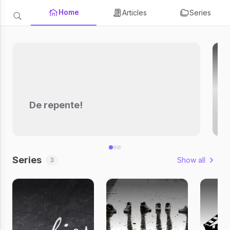
Home
Articles
Series
De repente!
Series
Show all
3