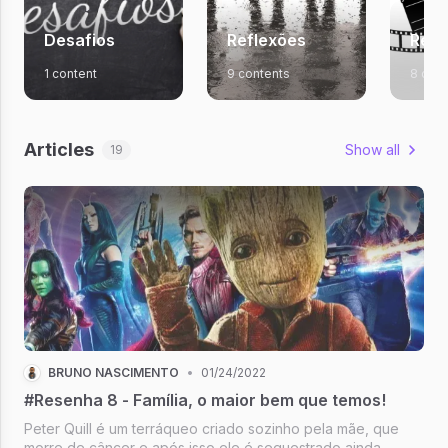
Desafios
Reflexões
Res
1 content
9 contents
8 cont
Articles
Show all
19
BRUNO NASCIMENTO
•
01/24/2022
#Resenha 8 - Família, o maior bem que temos!
Peter Quill é um terráqueo criado sozinho pela mãe, que
morre de câncer e após isso ele é sequestrado ainda