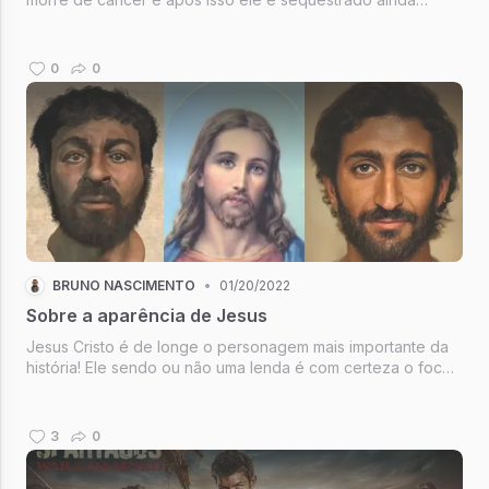
quando criança por um pirata espacial chamado Yondu. Ele
cresce como saqueador e vive em meio a esses grupos
durante boa parte de sua ...
0
0
BRUNO NASCIMENTO
•
01/20/2022
Sobre a aparência de Jesus
Jesus Cristo é de longe o personagem mais importante da
história! Ele sendo ou não uma lenda é com certeza o foco
de grandes discursões seja em níveis filosóficos, teológicos
ou até mesmo populares. A história do Deus que se fez
homem a fim d...
3
0