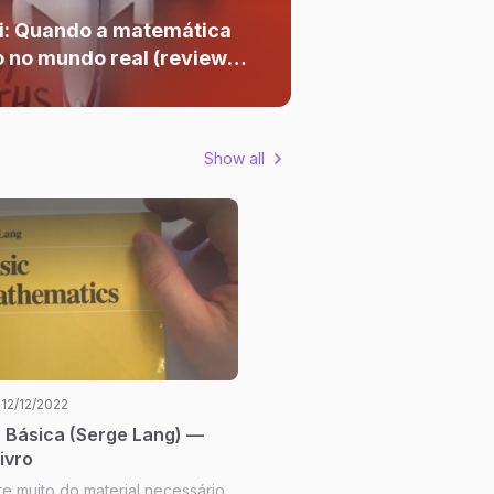
i: Quando a matemática
 no mundo real (review
Show all
12/12/2022
 Básica (Serge Lang) —
ivro
re muito do material necessário