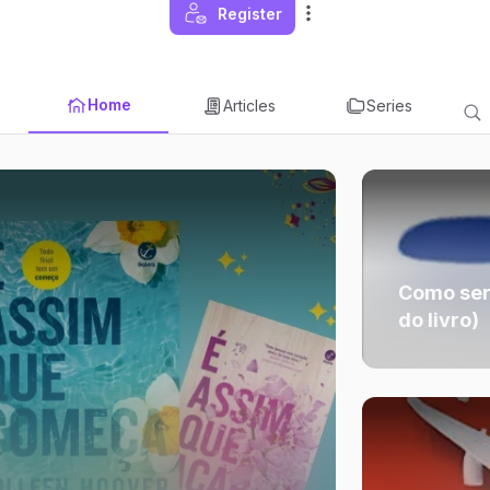
Register
Home
Articles
Series
Como ser
do livro)