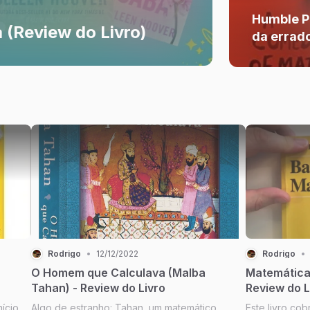
Humble P
 (Review do Livro)
da errado
do livro)
Rodrigo
•
12/12/2022
Rodrigo
•
O Homem que Calculava (Malba
Matemática
Tahan) - Review do Livro
Review do L
ício,
Algo de estranho: Tahan, um matemático
Este livro cob