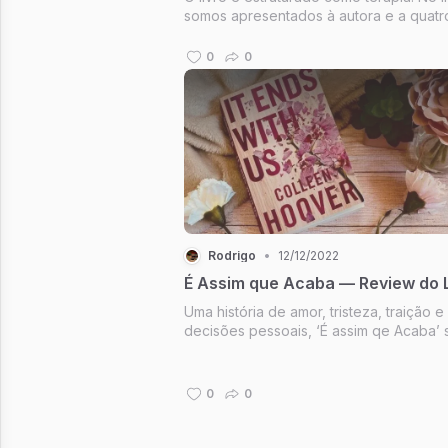
somos apresentados à autora e a quatr
pacientes que começaram a vê-la
recentemente. Ao longo do livro, pass
0
0
por altos e baixos com todos os cinco
pacientes. Recebemos insights e conse
so...
Rodrigo
•
12/12/2022
É Assim que Acaba — Review do L
Uma história de amor, tristeza, traição e
decisões pessoais, ‘É assim qe Acaba’
uma jovem mulher chamada Lily. Quando
conhece Ryle, um cirurgião de sucesso,
pensa que seus sonhos se tornaram
0
0
realidade. Em uma vida distante de s...