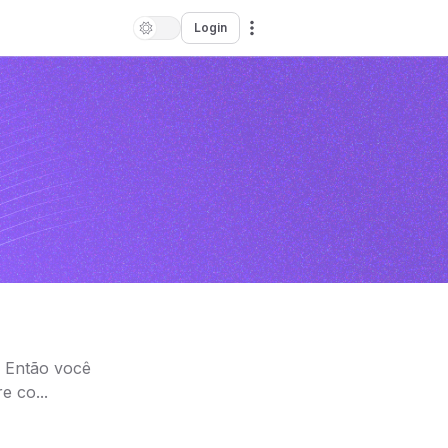
Login
? Então você
 co...