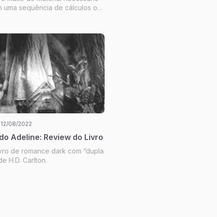
m uma seqüência de cálculos ou
r, e se aproxima dela derivando
portantes, em vez de declará-los
o.
12/08/2022
o Adeline: Review do Livro
livro de romance dark com “dupla
e H.D. Carlton.