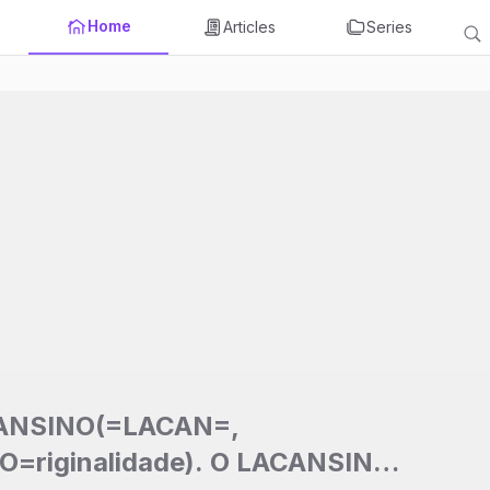
Home
Articles
Series
CANSINO(=LACAN=,
O=riginalidade). O LACANSINO