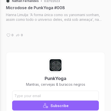
Nathan Fernandes
•
03/11/2023
Microdose de PunkYoga #008
Hanna Limulja: ‘A forma única como os yanomami sonham,
assim como todo o universo deles, está sob ameaça’, na
revista Gama.
0
0
PunkYoga
Mantras, cervejas & buracos negros
Subscribe