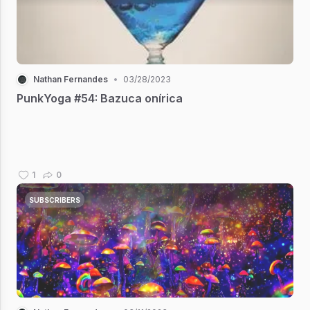
Nathan Fernandes
•
03/28/2023
PunkYoga #54: Bazuca onírica
1
0
SUBSCRIBERS