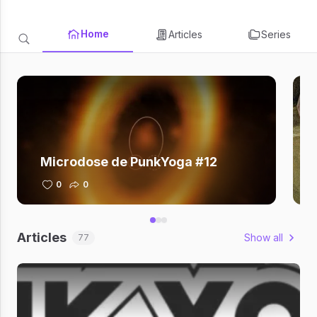
Home
Articles
Series
Microdose de PunkYoga #12
0
0
Articles
Show all
77