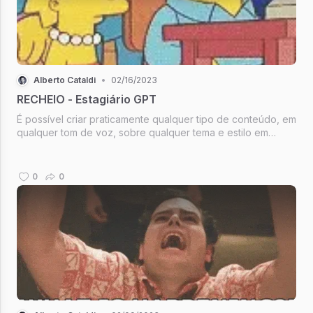
Alberto Cataldi
•
02/16/2023
RECHEIO - Estagiário GPT
É possível criar praticamente qualquer tipo de conteúdo, em
qualquer tom de voz, sobre qualquer tema e estilo em
apenas minutos. E quanto mais você detalha o que espera
dele, mais o ChatGPT entrega um resultado elaborado e
rico.
0
0