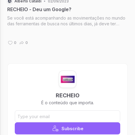
Alberto Cataldi
•
02/09/2023
RECHEIO - Deu um Google?
Se você está acompanhando as movimentações no mundo
das ferramentas de busca nos últimos dias, já deve ter
passado por alguns momentos de palpitações pensando:
"como vai ficar minha estratégia de SEO?" ou ainda, "como
vai ficar a minha audiência orgâ
0
0
RECHEIO
É o conteúdo que importa.
Subscribe