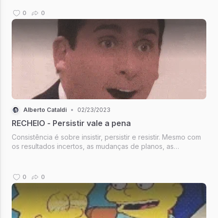
0
0
Alberto Cataldi
•
02/23/2023
RECHEIO - Persistir vale a pena
Consistência é sobre insistir, persistir e resistir. Mesmo com
os resultados incertos, as mudanças de planos, as
exigências diferentes que podem aparecer sem muito
contexto. Mesmo com a falta de engajamento, as mudanças
de algoritmo e a dúvida se o q
0
0