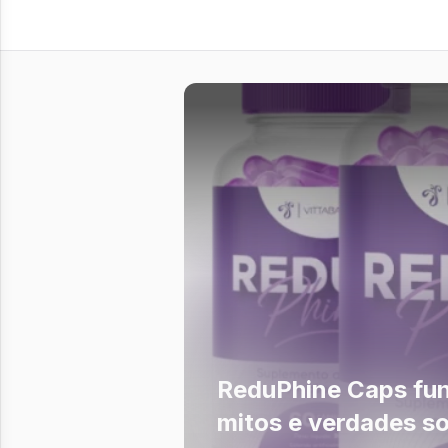
ReduPhine Caps fu
mitos e verdades s