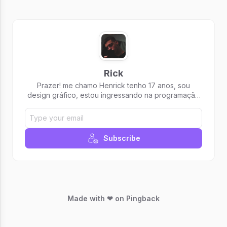
Rick
Prazer! me chamo Henrick tenho 17 anos, sou
design gráfico, estou ingressando na programação
agora, sem conhecimento algum mas cheio de
vontade para aprender! pretendo publicar minha
evolução aqui, tanto como pessoa como um futuro
programador. Acompanhe!!
Subscribe
Made with ❤ on Pingback