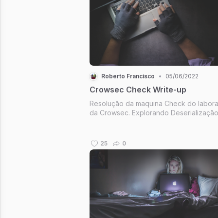
Roberto Francisco
•
05/06/2022
Crowsec Check Write-up
Resolução da maquina Check do labora
da Crowsec. Explorando Deserializaçã
php.
25
0