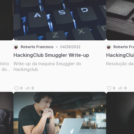
Roberto Francisco
•
04/29/2022
Roberto Fr
HackingClub Smuggler Write-up
HackingClu
tório
Write-up da maquina Smuggler do
Resolução da 
o do
Hackingclub.
0
0
0
0