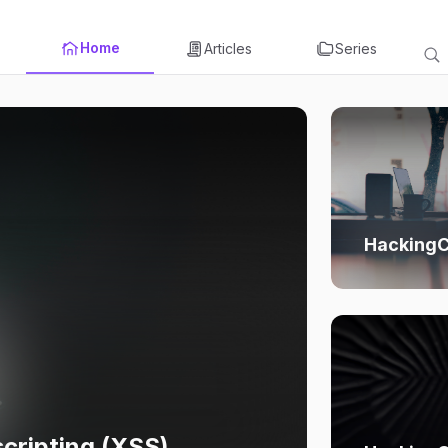
Home
Articles
Series
HackingC
scripting (XSS)