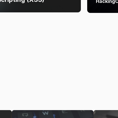
HackingC