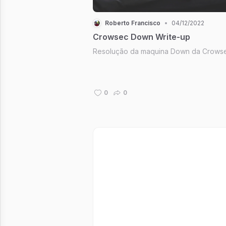
Roberto Francisco
•
04/12/2022
Crowsec Down Write-up
Resolução da maquina Down da Crowse
0
0