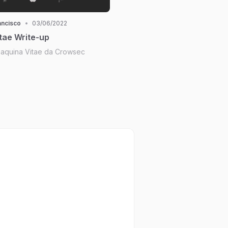
ancisco
•
03/06/2022
tae Write-up
maquina Vitae da Crowsec