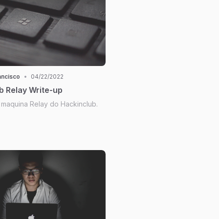
ancisco
•
04/22/2022
b Relay Write-up
maquina Relay do Hackinclub.