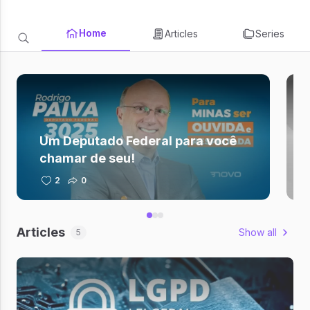
Home
Articles
Series
Um Deputado Federal para você
chamar de seu!
2
0
Articles
Show all
5